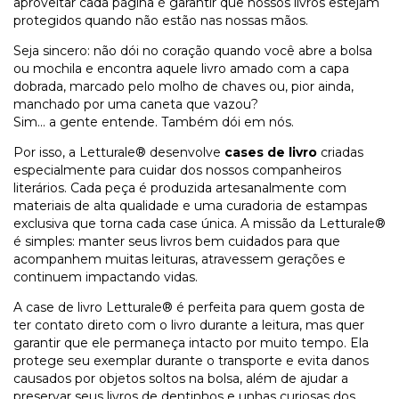
aproveitar cada página é garantir que nossos livros estejam
protegidos quando não estão nas nossas mãos.
Seja sincero: não dói no coração quando você abre a bolsa
ou mochila e encontra aquele livro amado com a capa
dobrada, marcado pelo molho de chaves ou, pior ainda,
manchado por uma caneta que vazou?
Sim… a gente entende. Também dói em nós.
Por isso, a Letturale® desenvolve
cases de livro
criadas
especialmente para cuidar dos nossos companheiros
literários. Cada peça é produzida artesanalmente com
materiais de alta qualidade e uma curadoria de estampas
exclusiva que torna cada case única. A missão da Letturale®
é simples: manter seus livros bem cuidados para que
acompanhem muitas leituras, atravessem gerações e
continuem impactando vidas.
A case de livro Letturale® é perfeita para quem gosta de
ter contato direto com o livro durante a leitura, mas quer
garantir que ele permaneça intacto por muito tempo. Ela
protege seu exemplar durante o transporte e evita danos
causados por objetos soltos na bolsa, além de ajudar a
preservar seus livros de dentinhos e unhas curiosas dos