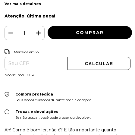
Ver mais detalhes
Atenção, última peça!
ALTERAR CEP
Entregas para o CEP:
Meios de envio
CALCULAR
Não sei meu CEP
Compra protegida
Seus dados cuidados durante toda a compra.
Trocas e devoluções
Se não gostar, você pode trocar ou devolver.
Ah! Como é bom ler, não é? E tão importante quanto