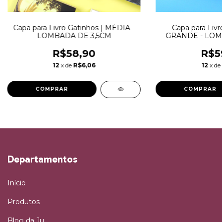
Capa para Livro Gatinhos | MÉDIA -
Capa para Livr
LOMBADA DE 3,5CM
GRANDE - LOM
R$58,90
R$5
12
x de
R$6,06
12
x de
Departamentos
Início
Produtos
Blog da Ju