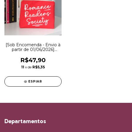
[Sob Encomenda - Envio à
partir de 01/06/2026]
Necessaire Romance
Readers Society
R$47,90
11
x de
R$5,35
ESPIAR
Departamentos