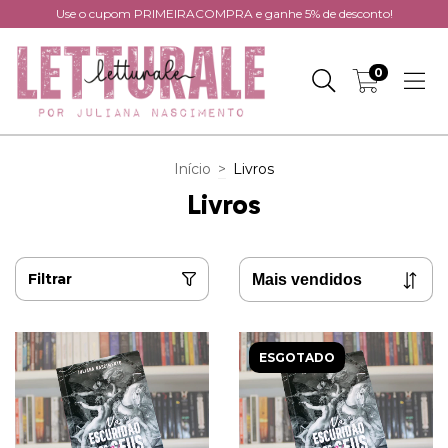
Use o cupom PRIMEIRACOMPRA e ganhe 5% de desconto!
0
Início
>
Livros
Livros
Filtrar
ESGOTADO