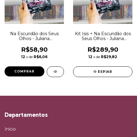
Na Escuridão dos Seus
Kit Isis + Na Escuridão dos
Olhos - Juliana
Seus Olhos - Juliana
Nascimento | Edição
Nascimento | Edição
Física
Física
R$58,90
R$289,90
12
x de
R$6,06
12
x de
R$29,82
ESPIAR
Departamentos
Início