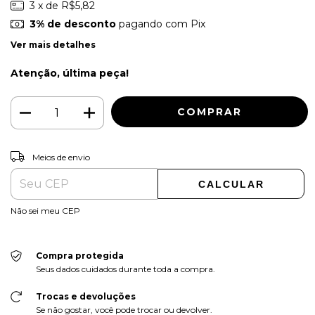
3
x de
R$5,82
3% de desconto
pagando com Pix
Ver mais detalhes
Atenção, última peça!
ALTERAR CEP
Entregas para o CEP:
Meios de envio
CALCULAR
Não sei meu CEP
Compra protegida
Seus dados cuidados durante toda a compra.
Trocas e devoluções
Se não gostar, você pode trocar ou devolver.