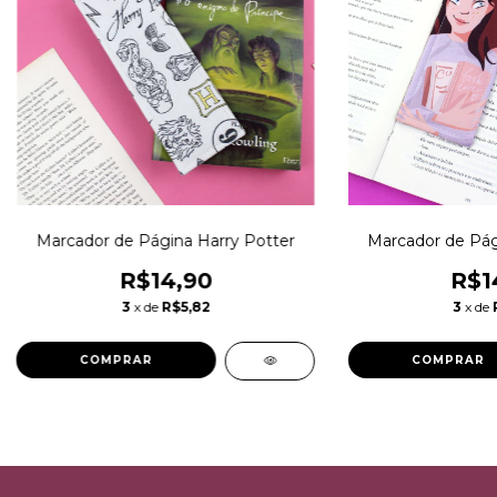
Marcador de Página Harry Potter
Marcador de Pági
R$14,90
R$1
3
x de
R$5,82
3
x de