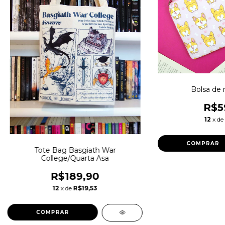
Bolsa de 
R$5
12
x de
Tote Bag Basgiath War
College/Quarta Asa
R$189,90
12
x de
R$19,53