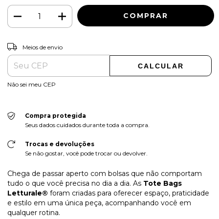
ALTERAR CEP
Entregas para o CEP:
Meios de envio
CALCULAR
Não sei meu CEP
Compra protegida
Seus dados cuidados durante toda a compra.
Trocas e devoluções
Se não gostar, você pode trocar ou devolver.
Chega de passar aperto com bolsas que não comportam
tudo o que você precisa no dia a dia. As
Tote Bags
Letturale®
foram criadas para oferecer espaço, praticidade
e estilo em uma única peça, acompanhando você em
qualquer rotina.