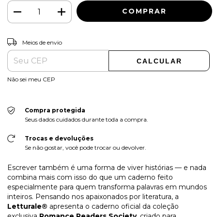
ALTERAR CEP
Entregas para o CEP:
Meios de envio
CALCULAR
Não sei meu CEP
Compra protegida
Seus dados cuidados durante toda a compra.
Trocas e devoluções
Se não gostar, você pode trocar ou devolver.
Escrever também é uma forma de viver histórias — e nada
combina mais com isso do que um caderno feito
especialmente para quem transforma palavras em mundos
inteiros. Pensando nos apaixonados por literatura, a
Letturale®
apresenta o caderno oficial da coleção
exclusiva
Romance Readers Society
, criado para