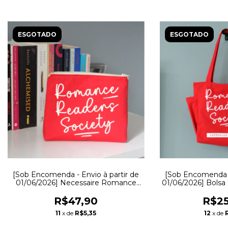
ESGOTADO
ESGOTADO
[Sob Encomenda - Envio à partir de
[Sob Encomenda - 
01/06/2026] Necessaire Romance
01/06/2026] Bols
Readers Society
Soc
R$47,90
R$25
11
x de
R$5,35
12
x de