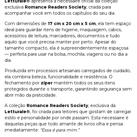
Letturale®
apresenta a necessaire oficial da coleção
exclusiva
Romance Readers Society
, criada para
acompanhar você em todos os capítulos do seu dia.
Com dimensões de
17 cm x 20 cm x 5 cm
, ela tem espaço
ideal para guardar itens de higiene, maquiagem, cabos,
acessórios de leitura, marcadores, documentos e tudo
aquilo que você precisa manter por perto. Apesar do
tamanho compacto, ela é surpreendentemente espaçosa
— perfeita para usar na bolsa, mochila, viagens ou no dia a
dia.
Produzida em processos artesanais carregados de cuidado,
ela combina beleza, funcionalidade e resistência. O
fechamento por
zíper
mantém todos os seus itens
protegidos durante o transporte, garantindo segurança sem
abrir mão da praticidade.
A coleção
Romance Readers Society
, exclusiva da
Letturale®
, foi criada para leitores que gostam de carregar
estilo e personalidade por onde passam. Esta necessaire é
daquelas peças que todo amante de livros olha e pensa
imediatamente:
“Essa é para mim.”