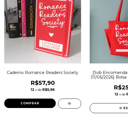
Caderno Romance Readers Society
[Sob Encomenda - 
01/06/2026] Bols
Soc
R$57,90
R$25
12
x de
R$5,96
12
x de
E