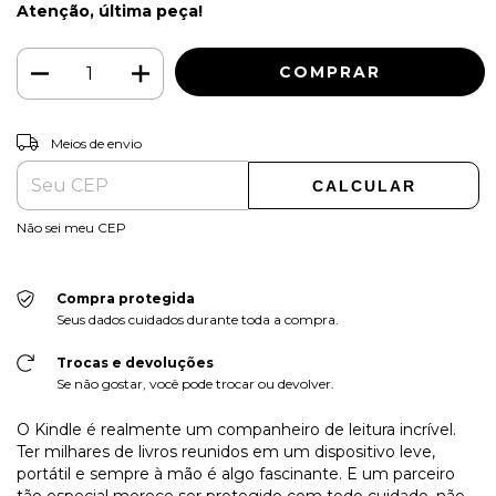
Atenção, última peça!
ALTERAR CEP
Entregas para o CEP:
Meios de envio
CALCULAR
Não sei meu CEP
Compra protegida
Seus dados cuidados durante toda a compra.
Trocas e devoluções
Se não gostar, você pode trocar ou devolver.
O Kindle é realmente um companheiro de leitura incrível.
Ter milhares de livros reunidos em um dispositivo leve,
portátil e sempre à mão é algo fascinante. E um parceiro
tão especial merece ser protegido com todo cuidado, não