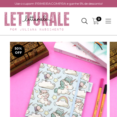
Use o cupom PRIMEIRACOMPRA e ganhe 5% de desconto!
0
50
%
OFF