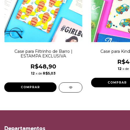
Case para Filtrinho de Barro |
Case para Kin
ESTAMPA EXCLUSIVA
R$4
R$48,90
12
x de
12
x de
R$5,03
Departamentos