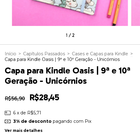
1
/
2
Início
>
Capítulos Passados
>
Cases e Capas para Kindle
>
Capa para Kindle Oasis | 9ª e 10ª Geração - Unicórnios
Capa para Kindle Oasis | 9ª e 10ª
Geração - Unicórnios
R$28,45
R$56,90
6
x de
R$5,71
3% de desconto
pagando com Pix
Ver mais detalhes