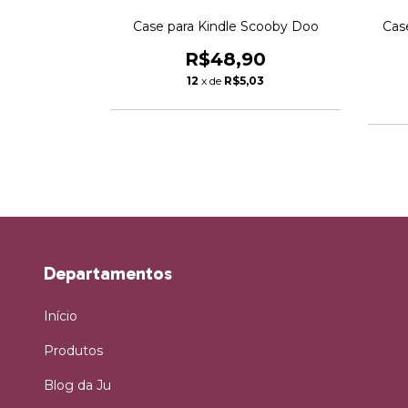
upcakes |
Case para Kindle Scooby Doo
Case
USIVA
R$48,90
0
12
x de
R$5,03
3
Departamentos
Início
Produtos
Blog da Ju