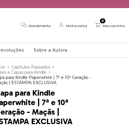
0
Atendimento
Minha conta
Meu carrinho
Devoluções
Sobre a Autora
cio
>
Capítulos Passados
>
ses e Capas para Kindle
>
pa para Kindle Paperwhite | 7ª e 10ª Geração -
çãs | ESTAMPA EXCLUSIVA
apa para Kindle
aperwhite | 7ª e 10ª
eração - Maçãs |
STAMPA EXCLUSIVA