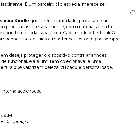
o fascinante. E um parceiro tão especial merece ser
s para Kindle
que unem praticidade, proteção e um
ão produzidas artesanalmente, com materiais de alta
va que torna cada capa única. Cada modelo Letturale®
ompanhar suas leituras e manter seu leitor digital sempre
uem deseja proteger o dispositivo contra arranhões,
 de funcional, ela é um item colecionável e uma
itura que valorizam beleza, cuidado e personalidade.
a interna acolchoada
18,5CM
 e 10ª geração