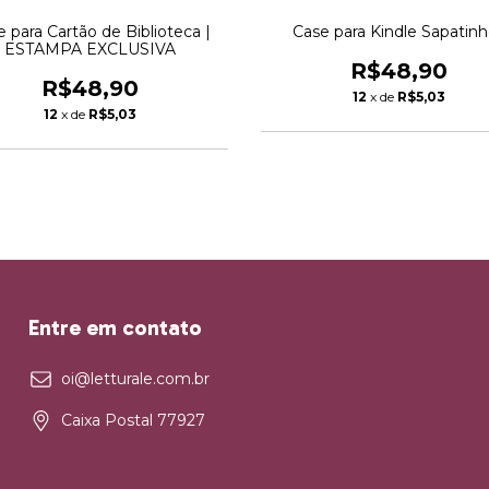
 para Cartão de Biblioteca |
Case para Kindle Sapatin
ESTAMPA EXCLUSIVA
R$48,90
R$48,90
12
x de
R$5,03
12
x de
R$5,03
Entre em contato
oi@letturale.com.br
Caixa Postal 77927