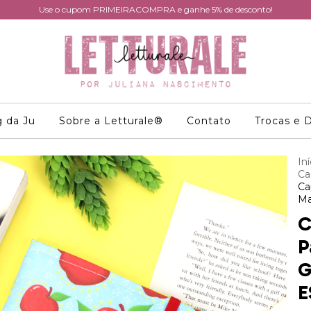
Use o cupom PRIMEIRACOMPRA e ganhe 5% de desconto!
g da Ju
Sobre a Letturale®
Contato
Trocas e 
Iní
Ca
Ca
Ma
C
P
G
E