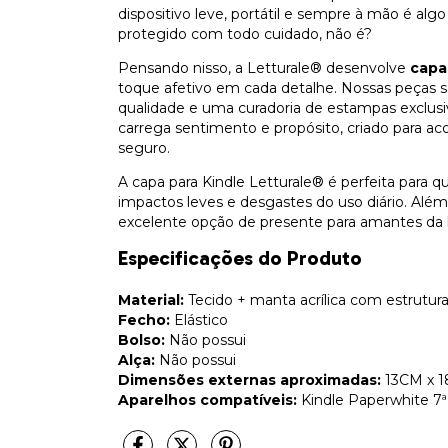
dispositivo leve, portátil e sempre à mão é alg
protegido com todo cuidado, não é?
Pensando nisso, a Letturale® desenvolve
capa
toque afetivo em cada detalhe. Nossas peças s
qualidade e uma curadoria de estampas exclusi
carrega sentimento e propósito, criado para ac
seguro.
A capa para Kindle Letturale® é perfeita para q
impactos leves e desgastes do uso diário. Além
excelente opção de presente para amantes da le
Especificações do Produto
Material:
Tecido + manta acrílica com estrutur
Fecho:
Elástico
Bolso:
Não possui
Alça:
Não possui
Dimensões externas aproximadas:
13CM x 
Aparelhos compatíveis:
Kindle Paperwhite 7ª