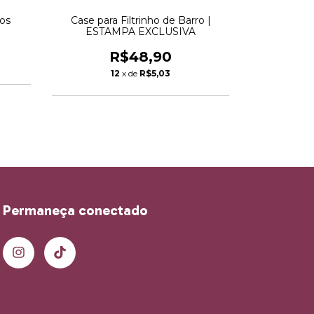
hos
Case para Filtrinho de Barro |
Case para
ESTAMPA EXCLUSIVA
ESTA
R$48,90
12
x de
R$5,03
1
Permaneça conectado