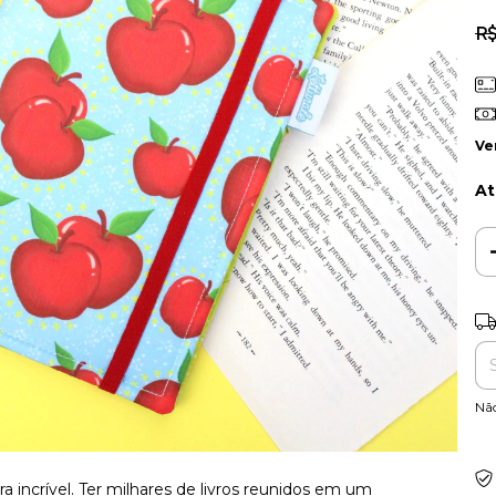
R$
Ve
At
Ent
Nã
 incrível. Ter milhares de livros reunidos em um