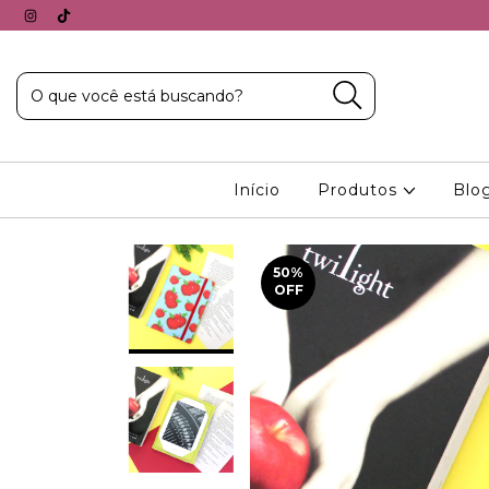
Início
Produtos
Blo
50
%
OFF