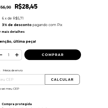
R$28,45
56,90
6
x de
R$5,71
3% de desconto
pagando com Pix
r mais detalhes
enção, última peça!
ALTERAR CEP
regas para o CEP:
Meios de envio
CALCULAR
o sei meu CEP
Compra protegida