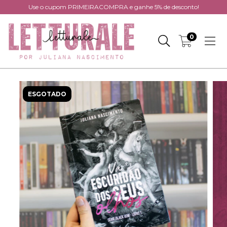
Use o cupom PRIMEIRACOMPRA e ganhe 5% de desconto!
0
ESGOTADO