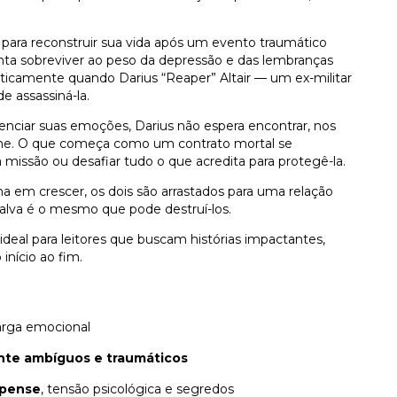
ta para reconstruir sua vida após um evento traumático
tenta sobreviver ao peso da depressão e das lembranças
sticamente quando Darius “Reaper” Altair — um ex-militar
 assassiná-la.
nciar suas emoções, Darius não espera encontrar, nos
ome. O que começa como um contrato mortal se
 missão ou desafiar tudo o que acredita para protegê-la.
a em crescer, os dois são arrastados para uma relação
salva é o mesmo que pode destruí-los.
deal para leitores que buscam histórias impactantes,
nício ao fim.
arga emocional
nte ambíguos e traumáticos
spense
, tensão psicológica e segredos