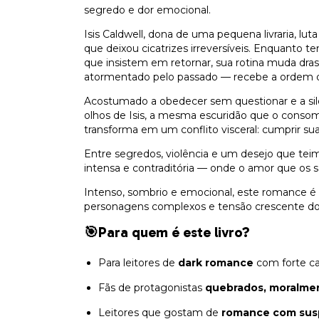
segredo e dor emocional.
Isis Caldwell, dona de uma pequena livraria, lu
que deixou cicatrizes irreversíveis. Enquanto 
que insistem em retornar, sua rotina muda dra
atormentado pelo passado — recebe a ordem de
Acostumado a obedecer sem questionar e a sile
olhos de Isis, a mesma escuridão que o cons
transforma em um conflito visceral: cumprir sua
Entre segredos, violência e um desejo que teim
intensa e contraditória — onde o amor que os 
Intenso, sombrio e emocional, este romance é i
personagens complexos e tensão crescente do i
🎯Para quem é este livro?
Para leitores de
dark romance
com forte c
Fãs de protagonistas
quebrados, moralme
Leitores que gostam de
romance com su