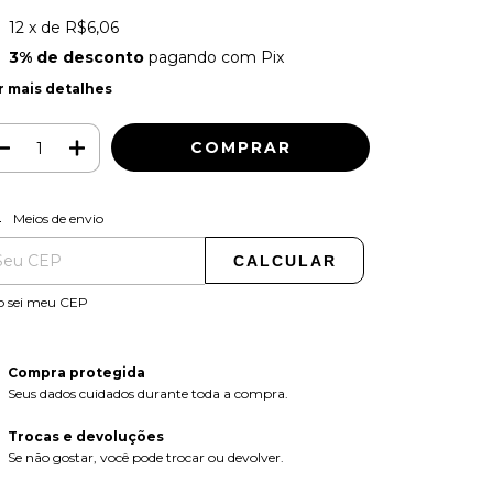
12
x de
R$6,06
3% de desconto
pagando com Pix
r mais detalhes
ALTERAR CEP
regas para o CEP:
Meios de envio
CALCULAR
o sei meu CEP
Compra protegida
Seus dados cuidados durante toda a compra.
Trocas e devoluções
Se não gostar, você pode trocar ou devolver.