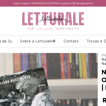
Use o cupom PRIMEIRACOMPRA e ganhe 5% de desconto!
g da Ju
Sobre a Letturale®
Contato
Trocas e 
Iní
Na
Na
N
O
|
R