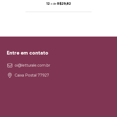
12
x de
R$29,82
Entre em contato
oi@letturale.com.br
Caixa Postal 77927