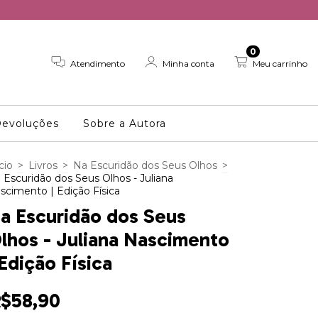
0
Atendimento
Minha conta
Meu carrinho
Devoluções
Sobre a Autora
cio
>
Livros
>
Na Escuridão dos Seus Olhos
>
 Escuridão dos Seus Olhos - Juliana
scimento | Edição Física
a Escuridão dos Seus
lhos - Juliana Nascimento
 Edição Física
$58,90