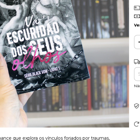
Ve
Ent
Nã
nce que explora os vínculos forjados por traumas,