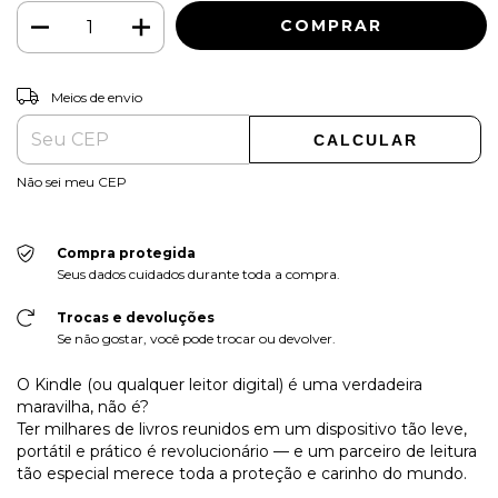
ALTERAR CEP
Entregas para o CEP:
Meios de envio
CALCULAR
Não sei meu CEP
Compra protegida
Seus dados cuidados durante toda a compra.
Trocas e devoluções
Se não gostar, você pode trocar ou devolver.
O Kindle (ou qualquer leitor digital) é uma verdadeira
maravilha, não é?
Ter milhares de livros reunidos em um dispositivo tão leve,
portátil e prático é revolucionário — e um parceiro de leitura
tão especial merece toda a proteção e carinho do mundo.