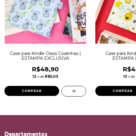
Case para Kindle Oasis Coalinhas |
Case para Kind
ESTAMPA EXCLUSIVA
ESTAMPA 
R$48,90
R$4
12
x de
R$5,03
12
x de
Departamentos