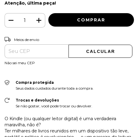
Atenção, última peça!
ALTERAR CEP
Entregas para o CEP:
Meios de envio
CALCULAR
Não sei meu CEP
Compra protegida
Seus dados cuidados durante toda a compra.
Trocas e devoluções
Se não gostar, você pode trocar ou devolver.
O Kindle (ou qualquer leitor digital) é uma verdadeira
maravilha, não é?
Ter milhares de livros reunidos em um dispositivo tão leve,
portátil e prático é revolucionário — e um parceiro de leitura