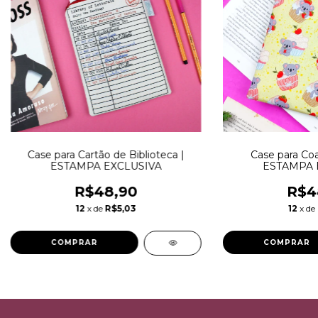
Case para Cartão de Biblioteca |
Case para Coa
ESTAMPA EXCLUSIVA
ESTAMPA 
R$48,90
R$4
12
x de
R$5,03
12
x de